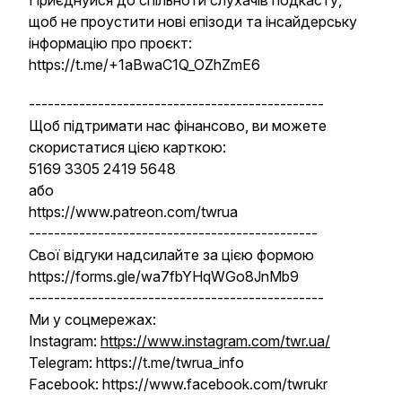
Приєднуйся до спільноти слухачів подкасту,
щоб не проустити нові епізоди та інсайдерську
інформацію про проєкт:
https://t.me/+1aBwaC1Q_OZhZmE6
-----------------------------------------------
Щоб підтримати нас фінансово, ви можете
скористатися цією карткою:
5169 3305 2419 5648
або
https://www.patreon.com/twrua
----------------------------------------------
Свої відгуки надсилайте за цією формою
https://forms.gle/wa7fbYHqWGo8JnMb9
-----------------------------------------------
Ми у соцмережах:
Instagram:
https://www.instagram.com/twr.ua/
Telegram: https://t.me/twrua_info
Facebook: https://www.facebook.com/twrukr