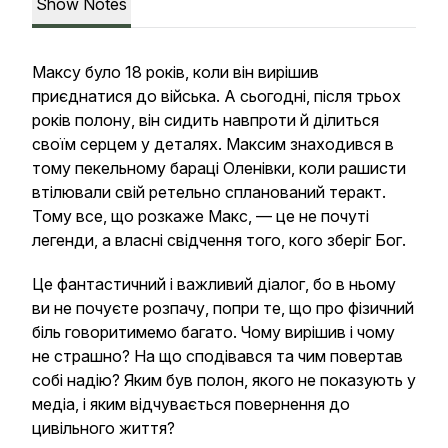
Show Notes
Максу було 18 років, коли він вирішив
приєднатися до війська. А сьогодні, після трьох
років полону, він сидить навпроти й ділиться
своїм серцем у деталях. Максим знаходився в
тому пекельному бараці Оленівки, коли рашисти
втілювали свій ретельно спланований теракт.
Тому все, що розкаже Макс, — це не почуті
легенди, а власні свідчення того, кого зберіг Бог.
Це фантастичний і важливий діалог, бо в ньому
ви не почуєте розпачу, попри те, що про фізичний
біль говоритимемо багато. Чому вирішив і чому
не страшно? На що сподівався та чим повертав
собі надію? Яким був полон, якого не показують у
медіа, і яким відчувається повернення до
цивільного життя?