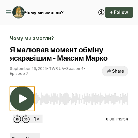
+ Follow
Чому ми змогли?
Чому ми змогли?
Я малював момент обміну
яскравішим - Максим Марко
September 26, 2025
•
TWR UA
•
Season 4
•
Share
Episode 7
Use Left/Right to seek, Home/End to jump to st
0:00
|
1:15:54