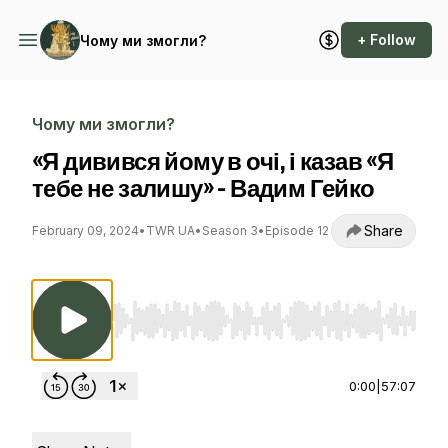
+ Follow
Чому ми змогли?
Чому ми змогли?
«Я дивився йому в очі, і казав «Я
тебе не залишу» - Вадим Гейко
Share
February 09, 2024
•
TWR UA
•
Season 3
•
Episode 12
Use Left/Right to seek, Home/End to jump to st
0:00
|
57:07